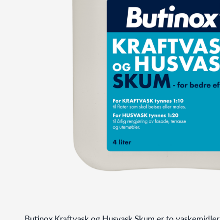
Butinox Kraftvask og Husvask Skum er to vaskemidler