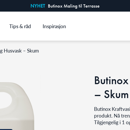
NYHET
Butinox Maling til Terrasse
Tips & råd
Inspirasjon
og Husvask – Skum
Butinox
– Skum
Butinox Kraftvas
produkt. Nå tren
Tilgjengelig i 1 o