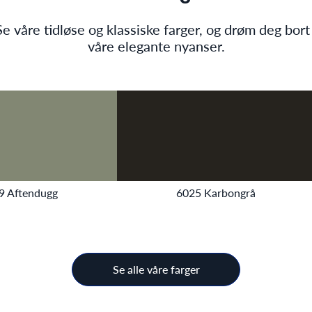
Se våre tidløse og klassiske farger, og drøm deg bort 
våre elegante nyanser.
9 Aftendugg
6025 Karbongrå
Se alle våre farger