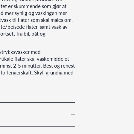
uktet er skummende som gjør at
ed mer synlig og vaskingen mer
tvask til flater som skal males om.
te/beisede flater, samt vask av
rtsett fra bil, båt og
øytrykksvasker med
ikale flater skal vaskemiddelet
minst 2-5 minutter. Best og renest
forlengerskaft. Skyll grundig med