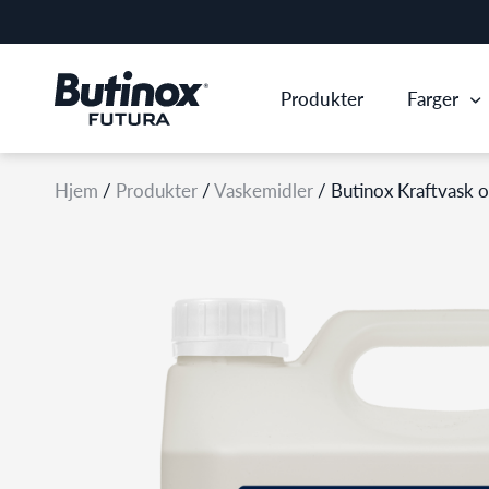
Produkter
Farger
Hjem
/
Produkter
/
Vaskemidler
/
Butinox Kraftvask 