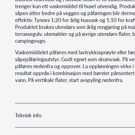
trenger kun ett vaskemiddel til huset utvendig. Prod
såpen sitter bedre på veggen og påføringen blir derm
effektiv. Tynnes 1:20 for årlig husvask og 1:10 for kraf
Produktet brukes utendørs som årlig rengjøring på mal
terrassegulv, utemøbler og på øvrige utendørs flater, bo
campingvogn.
Vaskemiddelet påføres med lavtrykkssprøyte eller h
såpepåføringsutstyr. Godt egnet som skumvask. På vert
påføres nedenfra og oppover. La oppløsningen virke i 
resultat oppnås i kombinasjon med børster påmontert 
vann. På vertikale flater, start avspyling nedenfra.
Teknisk info