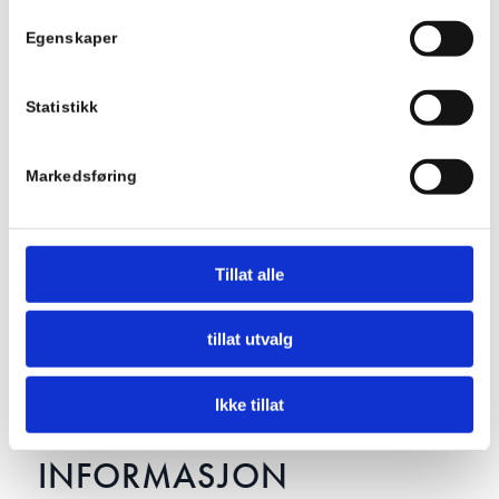
den aktuelle nettleseren og deaktivere denne
Egenskaper
funksjonaliteten, se linker til veiledninger under. Merk
at denne innstillingen kan føre til at enkelte nettsteder
ikke fungerer optimalt.
Statistikk
Veiledning for Google Chrome
Veiledning for Firefox
Markedsføring
Veiledning for Safari
Veiledning for Microsoft Internet Explorer
Veiledning for Microsoft Edge
Tillat alle
Du kan også lese mer om hvordan du administrerer
informasjonskapsler på
nettvett.no
tillat utvalg
Ikke tillat
DELING AV DIN
INFORMASJON