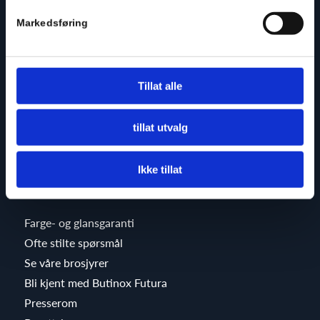
Markedsføring
Scanox AS
Kjellstadveien 5, 3402 Lier
Tillat alle
Tel
+47 32 24 43 00
info@scanox.no
tillat utvalg
Scanox.no
Ikke tillat
Om Butinox Futura
Farge- og glansgaranti
Ofte stilte spørsmål
Se våre brosjyrer
Bli kjent med Butinox Futura
Presserom