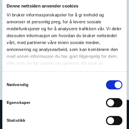
Se vår side med tips og råd til valg av
Denne nettsiden anvender cookies
riktig maling, forarbeid og fargevalg
Vi bruker informasjonskapsler for å gi innhold og
annonser et personlig preg, for å levere sosiale
mediefunksjoner og for å analysere trafikken vår. Vi deler
Les mer her
dessuten informasjon om hvordan du bruker nettstedet
vårt, med partnerne våre innen sosiale medier,
annonsering og analysearbeid, som kan kombinere den
med annen informasjon du har gjort tilgjengelig for dem,
eller som de har samlet inn gjennom din bruk av
tjenestene deres.
Samtykkevalg
Nødvendig
Egenskaper
Statistikk