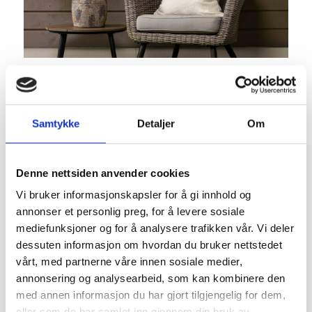
Vegg: 6021 Siktet Jord
Samtykke
Detaljer
Om
Denne nettsiden anvender cookies
Vi bruker informasjonskapsler for å gi innhold og
annonser et personlig preg, for å levere sosiale
Våre jordtoner og brune nyanser
mediefunksjoner og for å analysere trafikken vår. Vi deler
dessuten informasjon om hvordan du bruker nettstedet
vårt, med partnerne våre innen sosiale medier,
annonsering og analysearbeid, som kan kombinere den
med annen informasjon du har gjort tilgjengelig for dem,
5758 Strå
5834 Musling
0972 Lys Oter
eller som de har samlet inn gjennom din bruk av