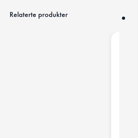
Relaterte produkter
Butin
Futur
16