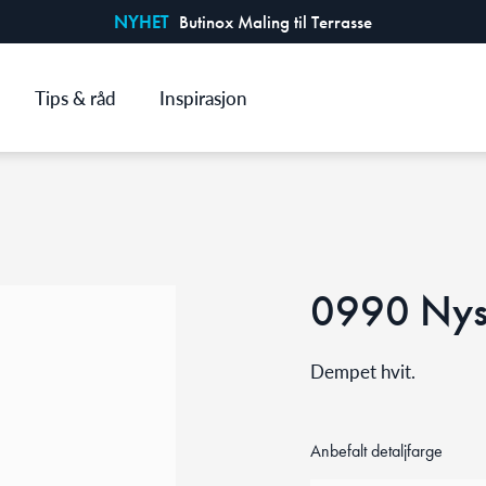
NYHET
Butinox Maling til Terrasse
Tips & råd
Inspirasjon
0990 Ny
Dempet hvit.
Anbefalt detaljfarge