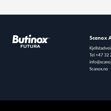
Scanox 
Kjellstadve
Tel
+47 32 
info@scano
Scanox.no