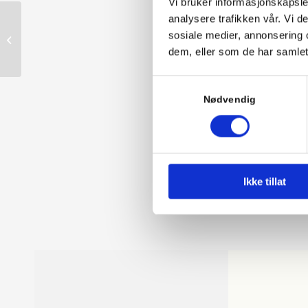
Vi bruker informasjonskapsler
analysere trafikken vår. Vi 
sosiale medier, annonsering 
0992 Lava
dem, eller som de har samlet
Samtykkevalg
Nødvendig
Ikke tillat