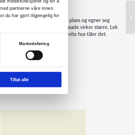
iale mediefunksjoner og for å
hvite nyanser
 med partnerne våre innen
u har gjort tilgjengelig for
09
Hvite, tidløse toner krever sin plass og egner seg
godt i åpne landskap. En lys fasade virker større. Lek
deg med farger i detaljene – hvite hus tåler det.
Markedsføring
Tillat alle