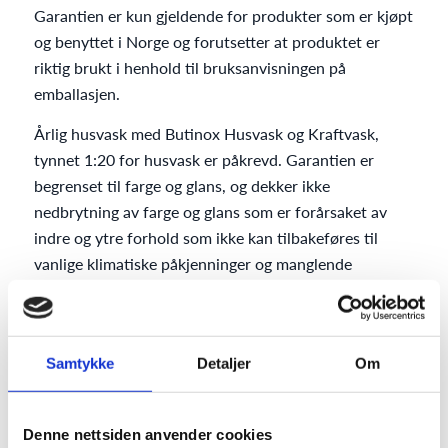
Garantien er kun gjeldende for produkter som er kjøpt
og benyttet i Norge og forutsetter at produktet er
riktig brukt i henhold til bruksanvisningen på
emballasjen.
Årlig husvask med Butinox Husvask og Kraftvask,
tynnet 1:20 for husvask er påkrevd. Garantien er
begrenset til farge og glans, og dekker ikke
nedbrytning av farge og glans som er forårsaket av
indre og ytre forhold som ikke kan tilbakeføres til
vanlige klimatiske påkjenninger og manglende
alminnelig vedlikehold. Fargene må ligge tilgjengelige
for Butinox Futura-produktene på Butinox Color /
Jotun Multicolor blandesystem, og må blandes over
Samtykke
Detaljer
Om
godkjent Butinox / Jotun Multicolormaskin.
Garantien gjelder ikke for problemer i form av
blæring, avflassing, eller andre effekter som skyldes
Denne nettsiden anvender cookies