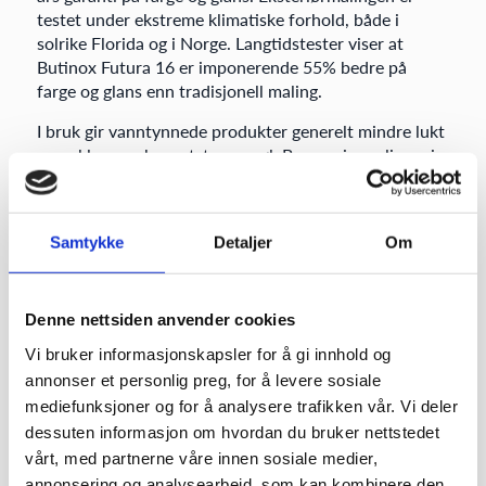
testet under ekstreme klimatiske forhold, både i
solrike Florida og i Norge. Langtidstester viser at
Butinox Futura 16 er imponerende 55% bedre på
farge og glans enn tradisjonell maling.
I bruk gir vanntynnede produkter generelt mindre lukt
og enklere vask av utstyr og søl. Begrensinger ligger i
at lagring (tåler ikke frost) og påføring i kalde perioder
med temperaturer ned mot frysepunktet ikke
anbefales.
Samtykke
Detaljer
Om
I sum er det likevel slik at malingenes egenskaper i
hovedsak bestemmes av bindemiddelet og kvaliteten
på dette. Fasadeproduktene fra Butinox Futura er
Denne nettsiden anvender cookies
Svanemerket. Det betyr at du kan stole på at
Vi bruker informasjonskapsler for å gi innhold og
produktene oppfyller strenge helse – og miljømessige
annonser et personlig preg, for å levere sosiale
krav, samt meget god kvalitet i henhold til Svanens
mediefunksjoner og for å analysere trafikken vår. Vi deler
strenge kriterier.
dessuten informasjon om hvordan du bruker nettstedet
vårt, med partnerne våre innen sosiale medier,
annonsering og analysearbeid, som kan kombinere den