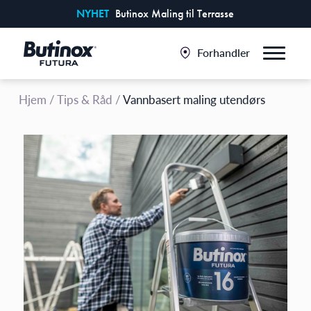
NYHET
Butinox Maling til Terrasse
Forhandler
Hjem
/
Tips & Råd
/
Vannbasert maling utendørs