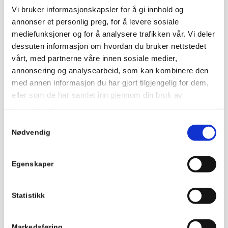
huset er vedlikehold. Men over tid kan det oppstå
Vi bruker informasjonskapsler for å gi innhold og
både tekniske og estetiske grunner til å male om. Det
annonser et personlig preg, for å levere sosiale
største tekniske argumentet til å male er når
overflaten er skadet slik at kledningen vil ta skade av
mediefunksjoner og for å analysere trafikken vår. Vi deler
manglende vedlikehold.
dessuten informasjon om hvordan du bruker nettstedet
vårt, med partnerne våre innen sosiale medier,
annonsering og analysearbeid, som kan kombinere den
med annen informasjon du har gjort tilgjengelig for dem,
– Vedlikehold koster litt, men forfall
eller som de har samlet inn gjennom din bruk av
koster mye mer. For å unngå kostbare
tjenestene deres.
utbedringer, som at kledningen helt eller
Samtykkevalg
delvis må byttes ut, bør du undersøke
Nødvendig
fasaden årlig, sier han.
Egenskaper
Del
Statistikk
Markedsføring