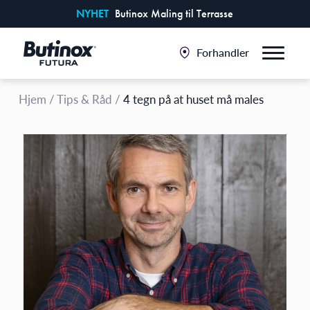
NYHET
Butinox Maling til Terrasse
Forhandler
Hjem
/
Tips & Råd
/
4 tegn på at huset må males