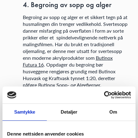
4. Begroing av sopp og alger
Begroing av sopp og alger er et sikkert tegn på at
husmalingen din trenger vedlikehold. Svertesopp
danner misfarging på overflaten i form av sorte
prikker eller et spindelvevlignende nettverk på
malingsfilmen. Har du brukt en tradisjonell
oljemaling, er denne mer utsatt for svertesopp
enn moderne akrylprodukter som
Butinox
Futura 16
. Oppdager du begroing bør
husveggene rengjøres grundig med Butinox
Husvask og Kraftvask tynnet 1:20, deretter
påføre Butinox Sopp- og Algefjerner.
Forfall er dyrest
Samtykke
Detaljer
Om
Teknisk sjef Thor Ingar Røneid forteller at den
tradisjonelt sett viktigste grunnen til at folk maler
Denne nettsiden anvender cookies