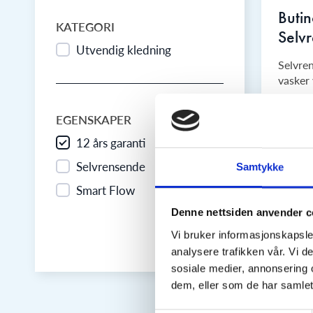
Buti
KATEGORI
Selv
Utvendig kledning
Selvre
vasker 
12 å
EGENSKAPER
Selv
12 års garanti
Smar
Selvrensende
Samtykke
Smart Flow
Denne nettsiden anvender c
Vi bruker informasjonskapsler
analysere trafikken vår. Vi 
sosiale medier, annonsering 
dem, eller som de har samlet