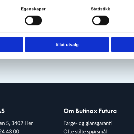
Egenskaper
Statistikk
Les mer her
tillat utvalg
AS
Om Butinox Futura
ien 5, 3402 Lier
Farge- og glansgaranti
24 43 00
Ofte stilte spørsmål