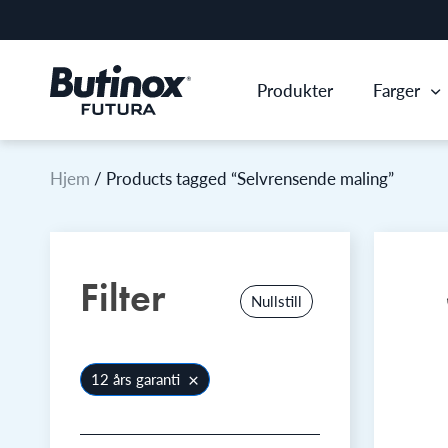
Produkter
Farger
Hjem
/ Products tagged “Selvrensende maling”
Filter
Nullstill
×
12 års garanti