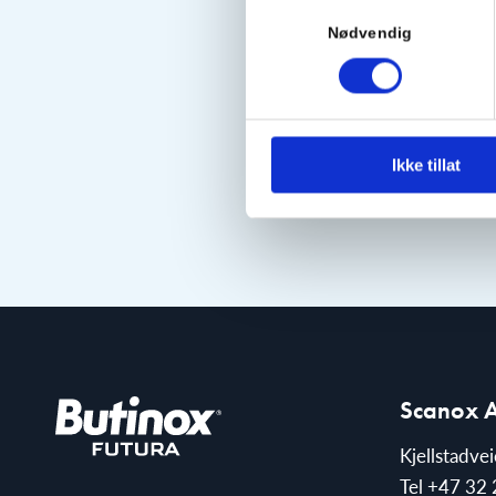
Samtykkevalg
Nødvendig
Ikke tillat
Scanox 
Kjellstadve
Tel
+47 32 