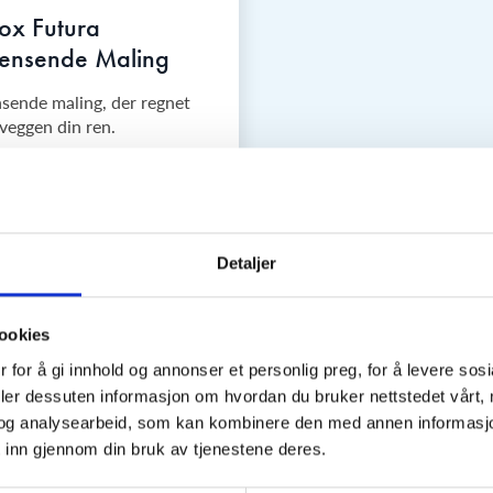
nox Futura
rensende Maling
nsende maling, der regnet
veggen din ren.
rs garanti på farge og glans
rensende egenskaper
t Flow Technology
Detaljer
ookies
 for å gi innhold og annonser et personlig preg, for å levere sos
deler dessuten informasjon om hvordan du bruker nettstedet vårt,
Få tips og 
og analysearbeid, som kan kombinere den med annen informasjon d
 inn gjennom din bruk av tjenestene deres.
Se vår side med tips og råd til valg av riktig 