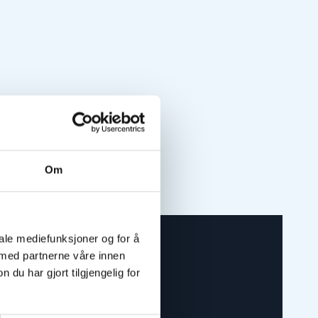
Om
iale mediefunksjoner og for å
 med partnerne våre innen
råd
u har gjort tilgjengelig for
maling, forarbeid og fargevalg